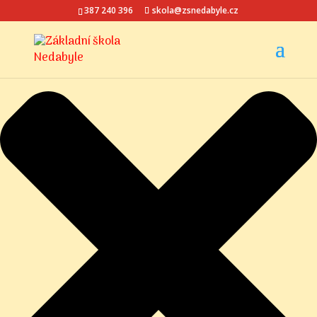
Spravovat Souhlas s cookies
387 240 396
skola@zsnedabyle.cz