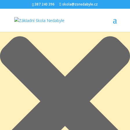
Spravovat Souhlas s cookies
387 240 396
skola@zsnedabyle.cz