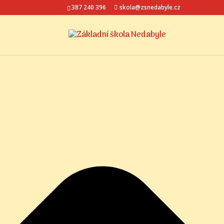
Spravovat Souhlas s cookies
387 240 396
skola@zsnedabyle.cz