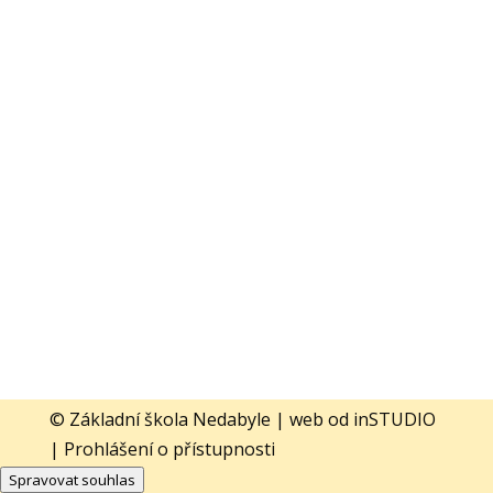
© Základní škola Nedabyle | web od
inSTUDIO
|
Prohlášení o přístupnosti
Spravovat souhlas