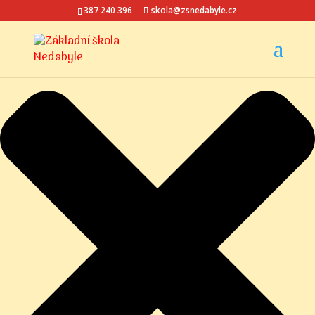
Spravovat Souhlas s cookies
387 240 396
skola@zsnedabyle.cz