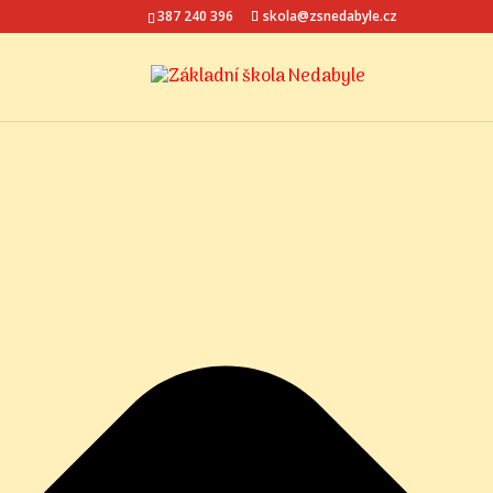
Spravovat Souhlas s cookies
387 240 396
skola@zsnedabyle.cz