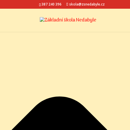
Spravovat Souhlas s cookies
387 240 396
skola@zsnedabyle.cz