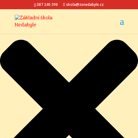
Spravovat Souhlas s cookies
387 240 396
skola@zsnedabyle.cz