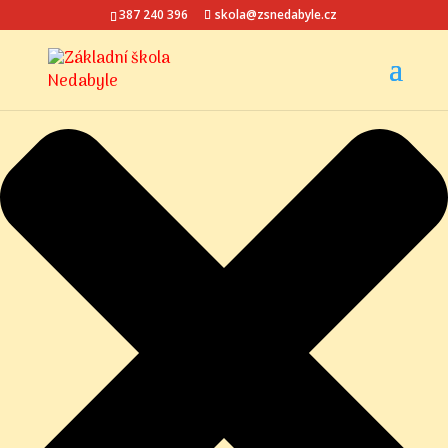
Spravovat Souhlas s cookies
387 240 396
skola@zsnedabyle.cz