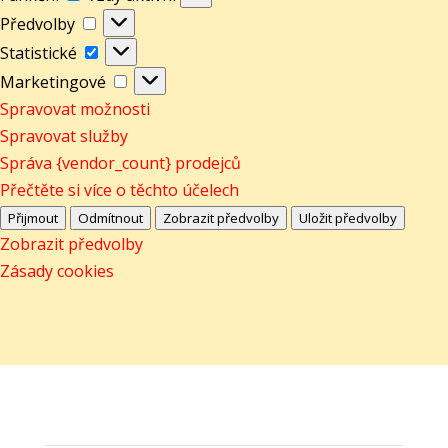
Předvolby
Předvolby
Statistické
Statistické
Marketingové
Marketingové
Spravovat možnosti
Spravovat služby
Správa {vendor_count} prodejců
Přečtěte si více o těchto účelech
Přijmout
Odmítnout
Zobrazit předvolby
Uložit předvolby
Zobrazit předvolby
Zásady cookies