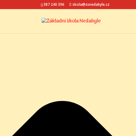
Spravovat Souhlas s cookies
387 240 396
skola@zsnedabyle.cz