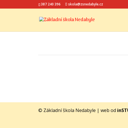
387 240 396
skola@zsnedabyle.cz
© Základní škola Nedabyle | web od
inS