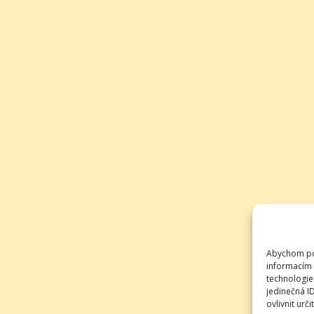
Abychom pos
informacím 
technologie
jedinečná I
ovlivnit urči