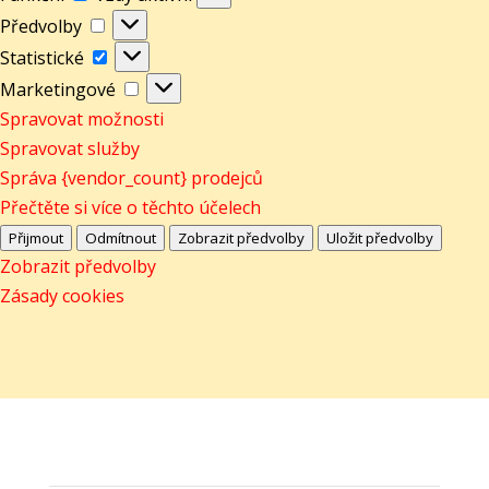
Předvolby
Předvolby
Statistické
Statistické
Marketingové
Marketingové
Spravovat možnosti
Spravovat služby
Správa {vendor_count} prodejců
Přečtěte si více o těchto účelech
Přijmout
Odmítnout
Zobrazit předvolby
Uložit předvolby
Zobrazit předvolby
Zásady cookies