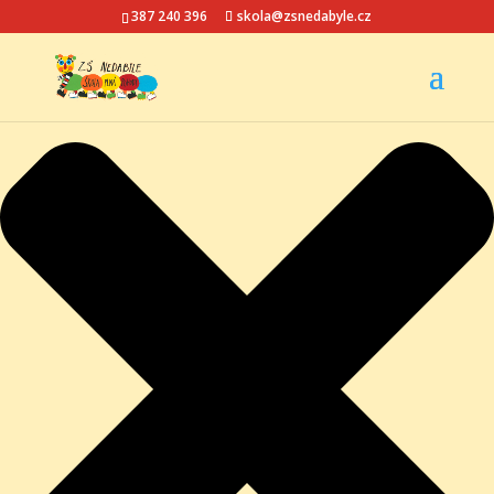
Spravovat Souhlas s cookies
387 240 396
skola@zsnedabyle.cz