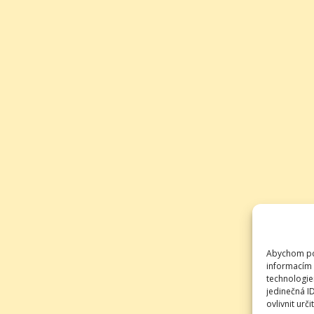
Abychom pos
informacím 
technologie
jedinečná I
ovlivnit urči