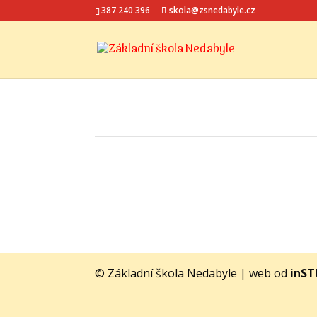
387 240 396
skola@zsnedabyle.cz
© Základní škola Nedabyle | web od
inS