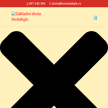
Spravovat Souhlas s cookies
387 240 396
skola@zsnedabyle.cz